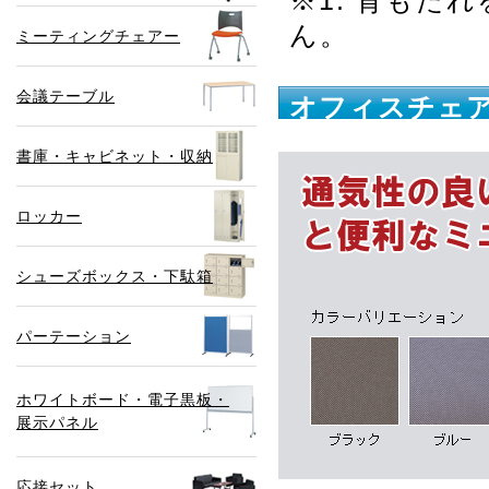
※1. 背もた
ん。
ミーティングチェアー
会議テーブル
オフィスチェア
書庫・キャビネット・収納
ロッカー
シューズボックス・下駄箱
パーテーション
ホワイトボード・電子黒板・
展示パネル
応接セット