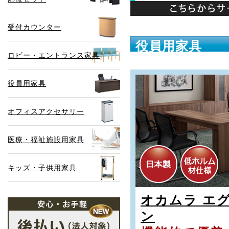
受付カウンター
役員用家具
ロビー・エントランス家具
役員用家具
オフィスアクセサリー
医療・福祉施設用家具
キッズ・子供用家具
オカムラ エ
ン