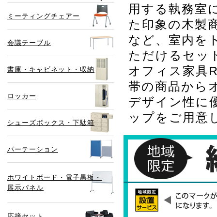
用する執務室
ミーティングチェアー
た印象の木製
など、室内を
会議テーブル
ただけるセッ
オフィス家具
書庫・キャビネット・収納
帯の商品から
ロッカー
デザイン性に
ップをご用意
シューズボックス・下駄箱
パーテーション
ホワイトボード・電子黒板・
展示パネル
応接セット