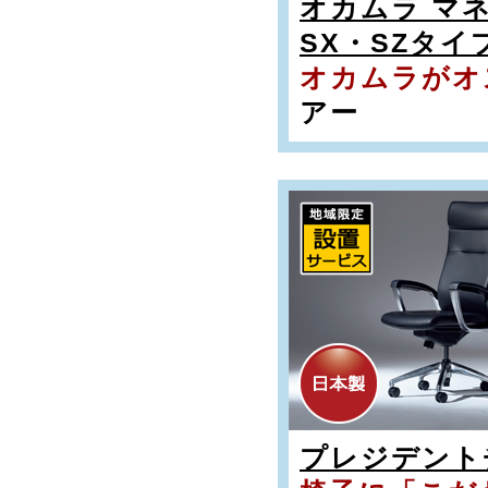
オカムラ マ
SX・SZタイ
オカムラがオ
アー
プレジデント