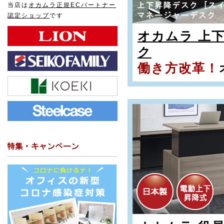
当店は
オカムラ正規ECパートナー
認定ショップ
です
オカムラ 上
ク
働き方改革！