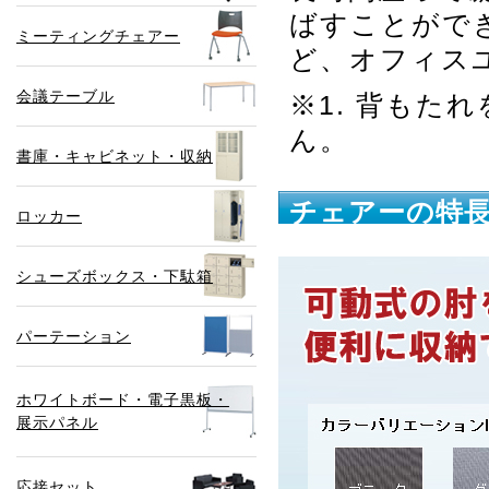
ばすことがで
ミーティングチェアー
ど、オフィス
会議テーブル
※1. 背もた
ん。
書庫・キャビネット・収納
チェアーの特
ロッカー
シューズボックス・下駄箱
パーテーション
ホワイトボード・電子黒板・
展示パネル
応接セット