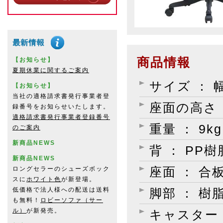
商品情報
【お知らせ】
夏期休業に関するご案内
サイズ ： 幅
【お知らせ】
当社の適格請求書発行事業者登
座面の高さ ：
録番号をお知らせいたします。
適格請求書発行事業者登録番号
重量 ： 9kg
のご案内
新商品NEWS
背 ： P
新商品NEWS
ロングセラーのシューズボック
座面 ： 
スに
ホワイト色
が新登場。
低価格で法人様への配送は送料
脚部 ： 樹
も無料！
ロビーソファ（サー
ル）
が新発売。
キャスター 