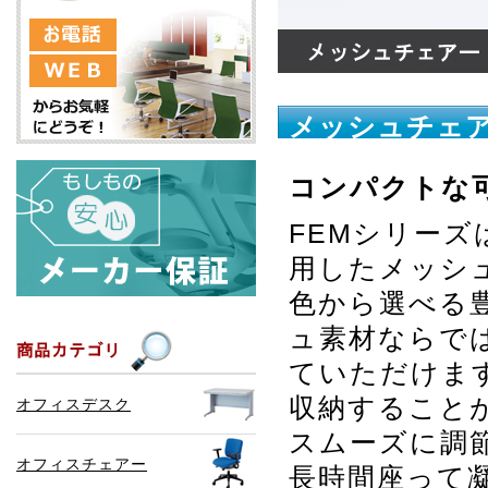
メッシュチェア
コンパクトな
FEMシリー
用したメッシ
色から選べる
ュ素材ならで
ていただけま
収納すること
オフィスデスク
スムーズに調
オフィスチェアー
長時間座って