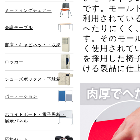
です。モール
ミーティングチェアー
利用されてい
へたりにくく
会議テーブル
す。そのモー
書庫・キャビネット・収納
く使用されて
を採用した椅
ロッカー
ける製品に仕
シューズボックス・下駄箱
パーテーション
ホワイトボード・電子黒板・
展示パネル
応接セット