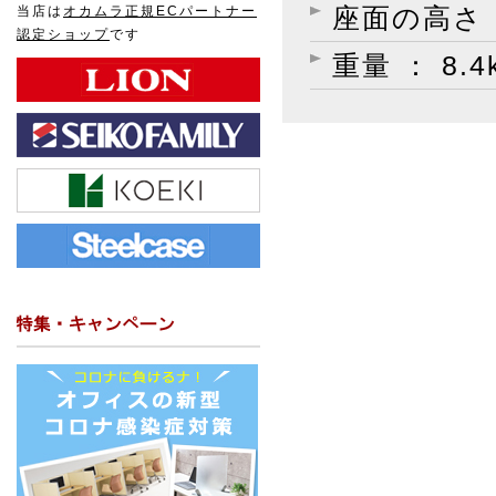
当店は
オカムラ正規ECパートナー
座面の高さ ：
認定ショップ
です
重量 ： 8.4