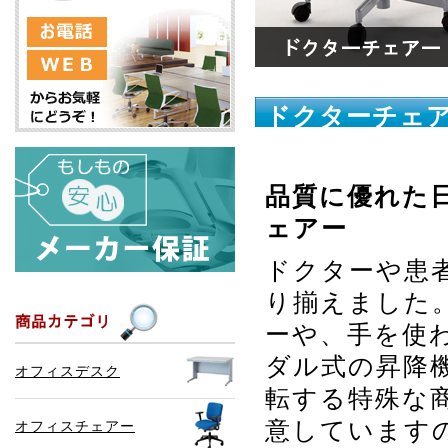
ドクターチェア
ー）
品質に優れた
ェアー
ドクターや患
り揃えました
ーや、手を使
ダル式の昇降
オフィスデスク
転する特殊な
意しています
オフィスチェアー