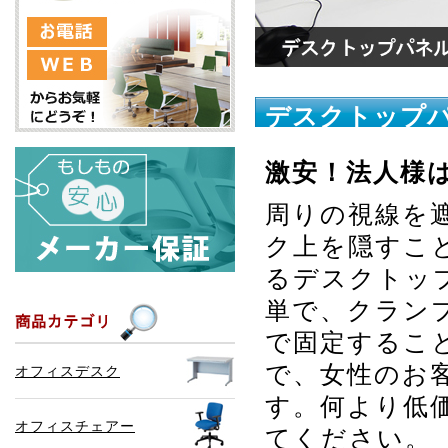
デスクトップパ
激安！法人様
周りの視線を
ク上を隠すこ
るデスクトッ
単で、クラン
で固定するこ
で、女性のお
オフィスデスク
す。何より低
オフィスチェアー
てください。