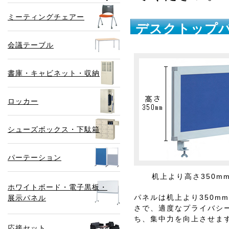
ミーティングチェアー
デスクトップパ
会議テーブル
書庫・キャビネット・収納
ロッカー
シューズボックス・下駄箱
パーテーション
机上より高さ350m
ホワイトボード・電子黒板・
パネルは机上より350m
展示パネル
さで、適度なプライバシ
ち、集中力を向上させま
応接セット