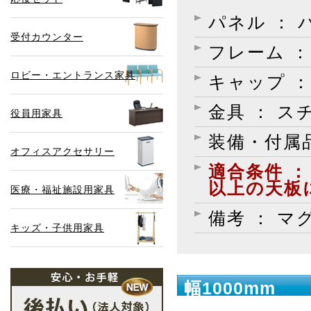
パネル ：
受付カウンター
フレーム ：
ロビー・エントランス家具
キャップ ：
金具 ： ス
役員用家具
装備・付属品
オフィスアクセサリー
適合条件 ：
以上の天板
医療・福祉施設用家具
備考 ： 
キッズ・子供用家具
幅1000mm