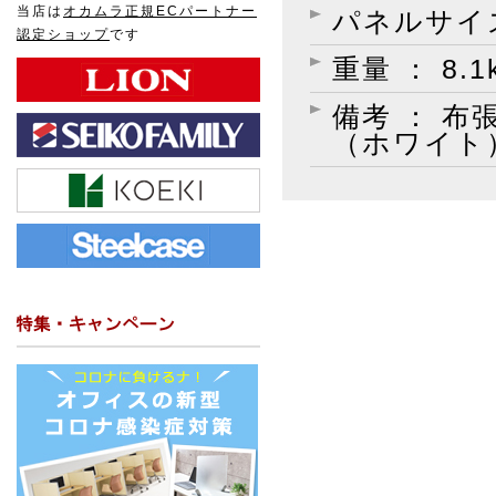
当店は
オカムラ正規ECパートナー
パネルサイズ
認定ショップ
です
重量 ： 8.1
備考 ： 
（ホワイト