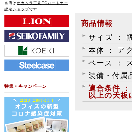
当店は
オカムラ正規ECパートナー
認定ショップ
です
商品情報
サイズ ： 幅
本体 ： 
ベース ：
装備・付属品
適合条件 ：
以上の天板