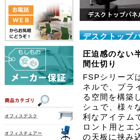
デスクトップパ
圧迫感のない
間仕切り
FSPシリー
ネルで、プラ
る空間を構築
シュで、様々
利なアイテム
オフィスデスク
ロント用とエ
オフィスチェアー
の天板に挟み