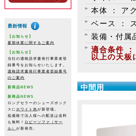
本体 ： 
ベース ：
装備・付属品
【お知らせ】
夏期休業に関するご案内
適合条件 ：
【お知らせ】
以上の天板
当社の適格請求書発行事業者登
録番号をお知らせいたします。
適格請求書発行事業者登録番号
のご案内
中間用
新商品NEWS
新商品NEWS
ロングセラーのシューズボック
スに
ホワイト色
が新登場。
低価格で法人様への配送は送料
も無料！
ロビーソファ（サー
ル）
が新発売。