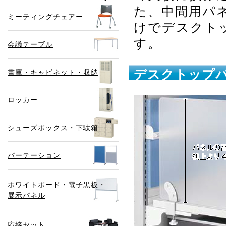
た、中間用パ
ミーティングチェアー
けでデスクト
す。
会議テーブル
デスクトップパ
書庫・キャビネット・収納
ロッカー
シューズボックス・下駄箱
パーテーション
ホワイトボード・電子黒板・
展示パネル
応接セット