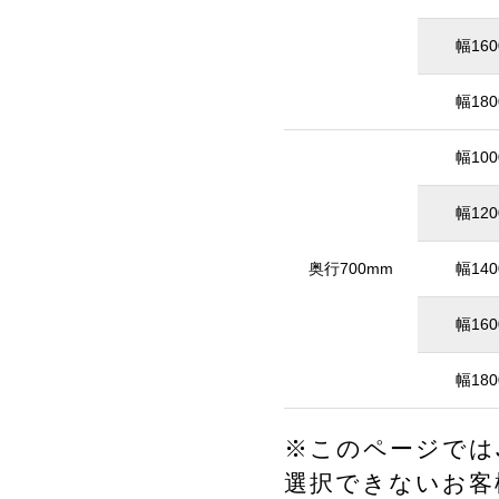
幅16
幅18
幅10
幅12
奥行700mm
幅14
幅16
幅18
※このページではJ
選択できないお