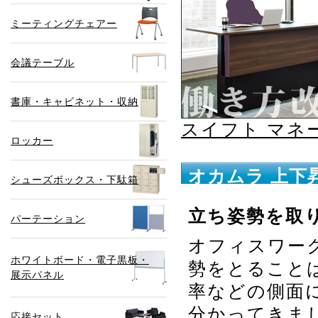
ミーティングチェアー
会議テーブル
書庫・キャビネット・収納
スイフト マネ
ロッカー
オカムラ 上下
シューズボックス・下駄箱
立ち姿勢を取
パーテーション
オフィスワー
ホワイトボード・電子黒板・
勢をとること
展示パネル
率などの側面
分かってきまし
応接セット