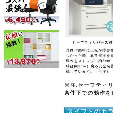
セーフティリバース機
昇降作動中に天板が障害
つかった際、異常電圧を
動作をストップ。約3cm
時は約1cm）戻る安全装
載しています。（※注）
※注.セーフティ
条件下での動作を
スイフトのカ