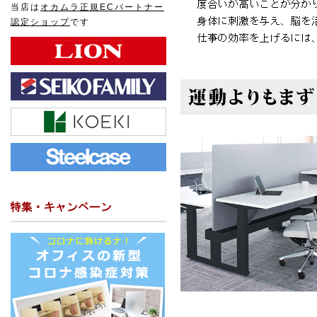
当店は
オカムラ正規ECパートナー
認定ショップ
です