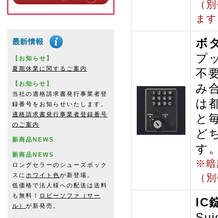
（別
ます
ボ
プ
【お知らせ】
夏期休業に関するご案内
不
【お知らせ】
み
当社の適格請求書発行事業者登
は
録番号をお知らせいたします。
適格請求書発行事業者登録番号
と
のご案内
ど
新商品NEWS
す
新商品NEWS
※暗
ロングセラーのシューズボック
スに
ホワイト色
が新登場。
（別
低価格で法人様への配送は送料
も無料！
ロビーソファ（サー
I
ル）
が新発売。
Su