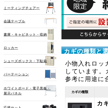
ミーティングチェアー
会議テーブル
書庫・キャビネット・収納
ロッカー
カギの種類と
シューズボックス・下駄箱
小物入れロッ
しています。
パーテーション
参考に用途に
ホワイトボード・電子黒板・
カギの種類
展示パネル
カ
応接セット