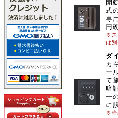
開
式
専
円
※ス
は別
ダ
カ
ー
て
暗
一
に
※暗