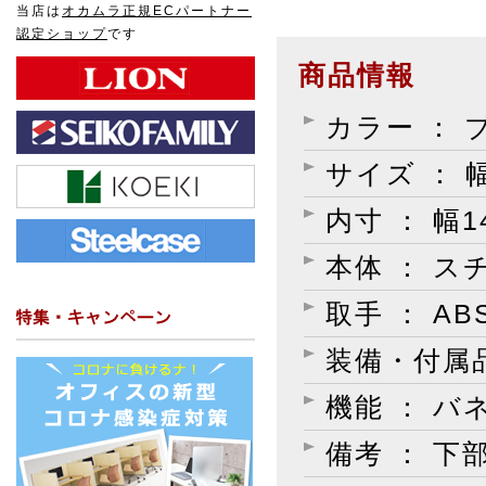
当店は
オカムラ正規ECパートナー
認定ショップ
です
商品情報
カラー ： 
サイズ ： 幅
内寸 ： 幅1
本体 ： 
取手 ： A
装備・付属品
機能 ： バ
備考 ： 下