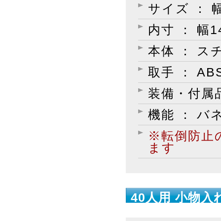
サイズ ： 幅
内寸 ： 幅1
本体 ： 
取手 ： A
装備・付属品
機能 ： バ
※転倒防止
ます
40人用 小物