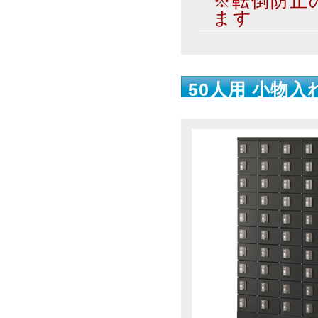
※転倒防止
ます
50人用 小物