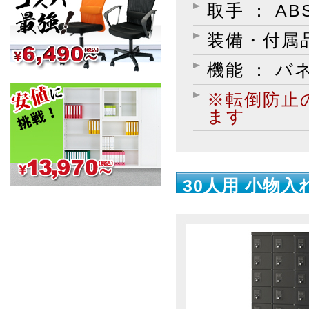
取手 ： A
装備・付属品
機能 ： バ
※転倒防止
ます
30人用 小物