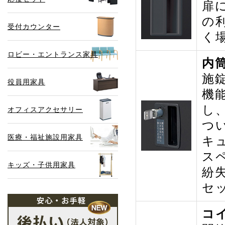
扉
の
受付カウンター
く
ロビー・エントランス家具
内
施
役員用家具
機
し
オフィスアクセサリー
つ
医療・福祉施設用家具
キ
ス
キッズ・子供用家具
紛
セ
コ