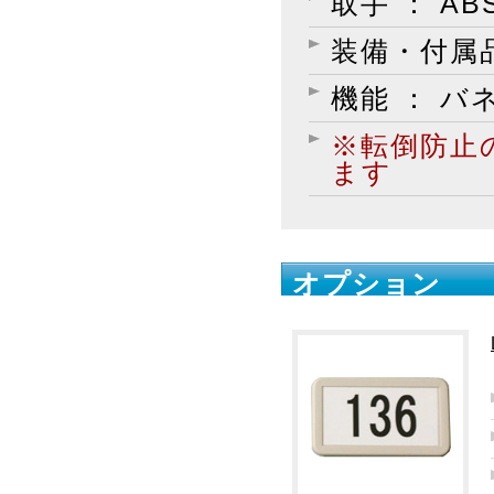
取手 ： A
装備・付属品
機能 ： バ
※転倒防止
ます
オプション