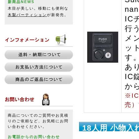
新商品NEWS
na
木目が美しい。移動にも便利な
木製パーティション
が新発売。
I
行
メ
ッ
す
あ
I
か
※I
売）
商品についてのご質問やお見積
りのご依頼など、お気軽にお問
18人用 小物
い合わせください。
お電話からのお問い合わせ