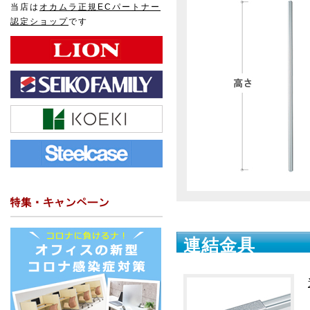
当店は
オカムラ正規ECパートナー
認定ショップ
です
連結金具