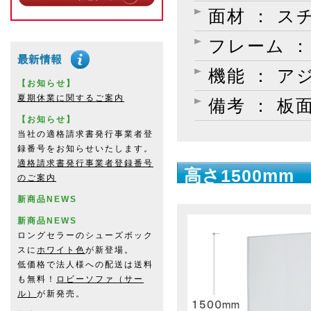
面材 ： ス
フレーム ：
機能 ： 
【お知らせ】
夏期休業に関するご案内
備考 ： 板
【お知らせ】
当社の適格請求書発行事業者登
録番号をお知らせいたします。
適格請求書発行事業者登録番号
高さ1500mm
のご案内
新商品NEWS
新商品NEWS
ロングセラーのシューズボック
スに
ホワイト色
が新登場。
低価格で法人様への配送は送料
も無料！
ロビーソファ（サー
ル）
が新発売。