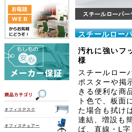
スチールロー
汚れに強いフ
様
スチールロー
ポスターや掲
きる便利な商
ト色で、板面
た場合も拭け
オフィスデスク
連結、増設も
オフィスチェアー
ば、直線・L