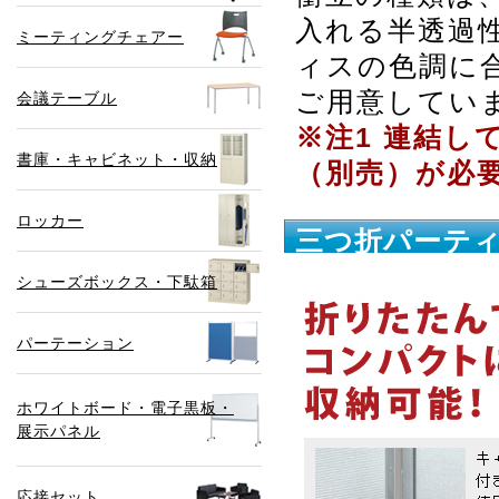
入れる半透過
ミーティングチェアー
ィスの色調に
ご用意してい
会議テーブル
※注1 連結
書庫・キャビネット・収納
（別売）が必
ロッカー
三つ折パーテ
シューズボックス・下駄箱
パーテーション
ホワイトボード・電子黒板・
展示パネル
応接セット