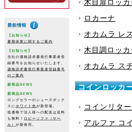
木目扉ロッカ
ロカーナ
オカムラ レ
【お知らせ】
夏期休業に関するご案内
木目調ロッカ
【お知らせ】
当社の適格請求書発行事業者登
録番号をお知らせいたします。
オカムラ ス
適格請求書発行事業者登録番号
のご案内
新商品NEWS
コインロッカー
新商品NEWS
ロングセラーのシューズボック
コインリター
スに
ホワイト色
が新登場。
低価格で法人様への配送は送料
も無料！
ロビーソファ（サー
アルファ コ
ル）
が新発売。