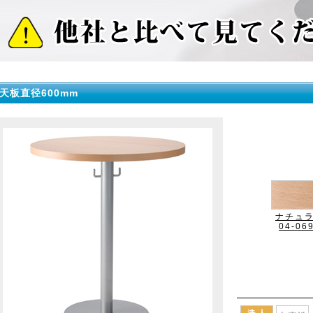
天板直径600mm
ナチュ
04-06