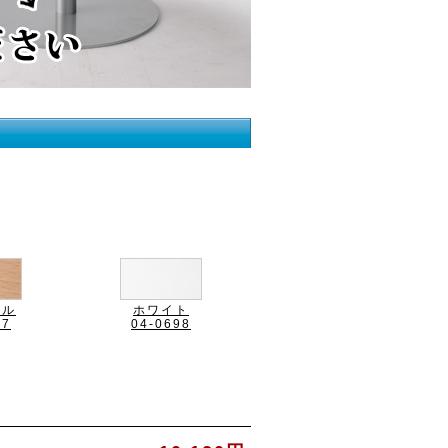
ラル
ホワイト
97
04-0698