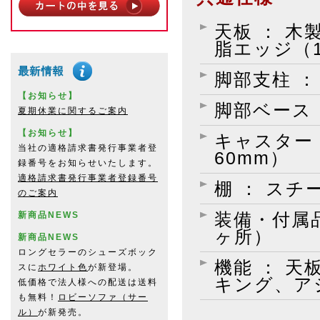
天板 ： 
脂エッジ（1
脚部支柱 
【お知らせ】
脚部ベース
夏期休業に関するご案内
【お知らせ】
キャスター
当社の適格請求書発行事業者登
60mm）
録番号をお知らせいたします。
適格請求書発行事業者登録番号
棚 ： ス
のご案内
新商品NEWS
装備・付属
ヶ所）
新商品NEWS
ロングセラーのシューズボック
機能 ： 
スに
ホワイト色
が新登場。
キング、ア
低価格で法人様への配送は送料
も無料！
ロビーソファ（サー
ル）
が新発売。