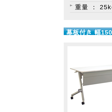
重量 ： 25k
幕板付き 幅150