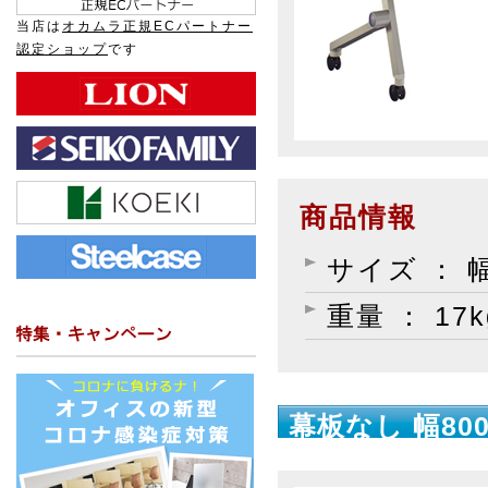
当店は
オカムラ正規ECパートナー
認定ショップ
です
商品情報
サイズ ： 幅
重量 ： 17k
幕板なし 幅800