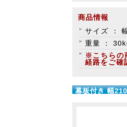
商品情報
サイズ ： 幅
重量 ： 30k
※こちらの
経路をご確
幕板付き 幅210