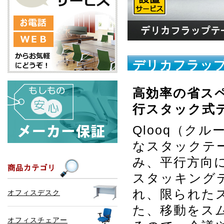
デリカフラップ
高効率の省ス
行スタック式
Qlooq（ク
なスタックテ
み、平行方向
スタッキング
れ、限られた
オフィスデスク
た、移動をス
オフィスチェアー