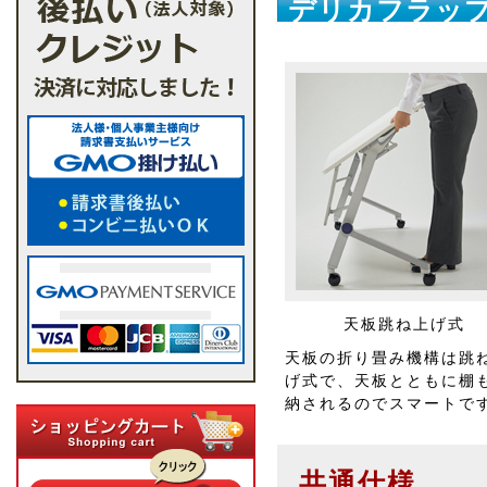
デリカフラップ
天板跳ね上げ式
天板の折り畳み機構は跳
げ式で、天板とともに棚
納されるのでスマートで
共通仕様