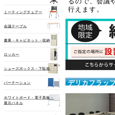
るので、会議
行えます。
ミーティングチェアー
会議テーブル
書庫・キャビネット・収納
ロッカー
シューズボックス・下駄箱
デリカフラップ
パーテーション
ホワイトボード・電子黒板・
展示パネル