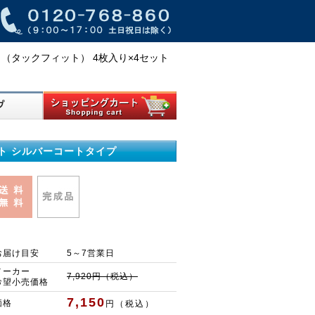
ート （タックフィット） 4枚入り×4セット
セット シルバーコートタイプ
お届け目安
5～7営業日
メーカー
7,920円（税込）
希望小売価格
7,150
価格
円（税込）