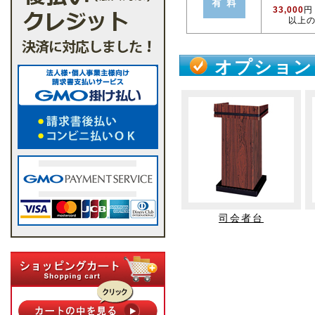
33,000
円
以上
オプション
司会者台