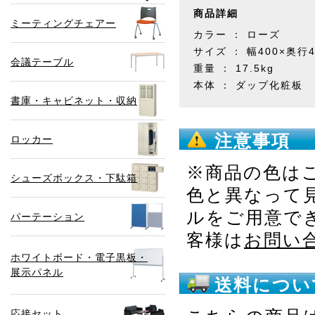
商品詳細
ミーティングチェアー
カラー ： ローズ
サイズ ： 幅400×奥行4
会議テーブル
重量 ： 17.5kg
本体 ： ダップ化粧板
書庫・キャビネット・収納
注意事項
ロッカー
※商品の色は
シューズボックス・下駄箱
色と異なって
ルをご用意で
パーテーション
客様は
お問い
ホワイトボード・電子黒板・
展示パネル
送料につい
応接セット