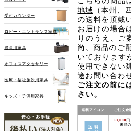
こちらの商品
地域
（本州、
受付カウンター
の送料を頂戴
お届けの場合
ロビー・エントランス家具
りのうえ、ご
尚、商品のご
役員用家具
いております
オフィスアクセサリー
使用できない
途
お問い合わ
医療・福祉施設用家具
ご注文の前に
さい。
キッズ・子供用家具
送料アイコン
ご注文金
33,000
円
未満