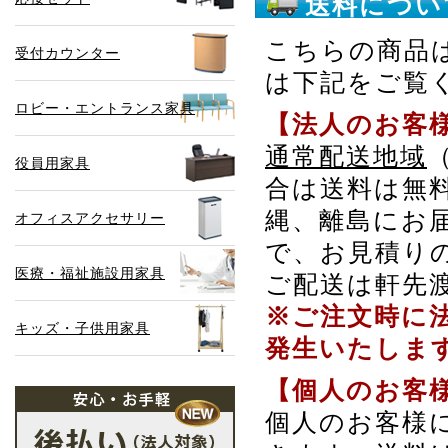
送料につい
こちらの商品
受付カウンター
は下記をご覧
ロビー・エントランス家具
【法人のお客
通常配送地域
役員用家具
合は送料は無
縄、離島にお
オフィスアクセサリー
で、お見積り
医療・福祉施設用家具
ご配送は軒先
※ご注文時に
キッズ・子供用家具
発生いたしま
【個人のお客
個人のお客様