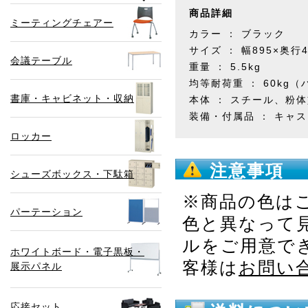
商品詳細
ミーティングチェアー
カラー ： ブラック
サイズ ： 幅895×奥行4
会議テーブル
重量 ： 5.5kg
均等耐荷重 ： 60kg
書庫・キャビネット・収納
本体 ： スチール、粉
装備・付属品 ： キャ
ロッカー
注意事項
シューズボックス・下駄箱
※商品の色は
パーテーション
色と異なって
ルをご用意で
ホワイトボード・電子黒板・
客様は
お問い
展示パネル
応接セット