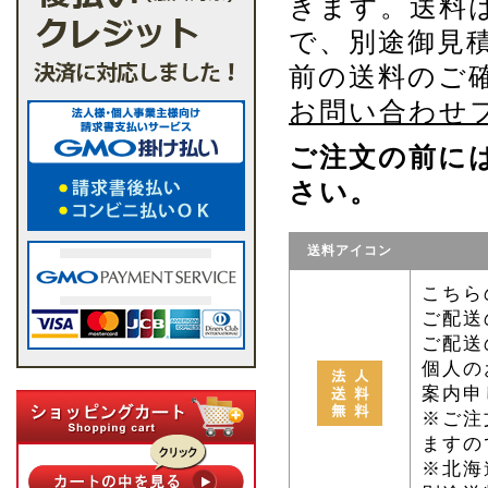
きます。送料
で、別途御見
前の送料のご
お問い合わせ
ご注文の前に
さい。
送料アイコン
こちら
ご配送
ご配送
個人の
案内申
※ご注
ますの
※北海