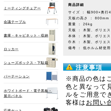
商品詳細
ミーティングチェアー
サイズ ： 幅900×奥行4
天板の高さ ： 800mm
会議テーブル
重量 ： 26kg
天板 ： 木製、ポリエ
書庫・キャビネット・収納
本体 ： 木製、ポリエ
巾木 ： 木製、ポリエ
備考 ： 低ホルム材使用
ロッカー
シューズボックス・下駄箱
注意事項
パーテーション
※商品の色は
色と異なって
ホワイトボード・電子黒板・
ルをご用意で
展示パネル
客様は
お問い
応接セット