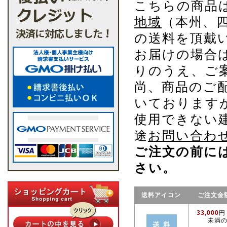
こちらの商品
地域
（本州、
の送料を頂戴
お届けの場合
りのうえ、ご
尚、商品のご
いております
使用できない
途
お問い合わ
ご注文の前に
さい。
送料アイコン
ご注文金
33,000
円
未満