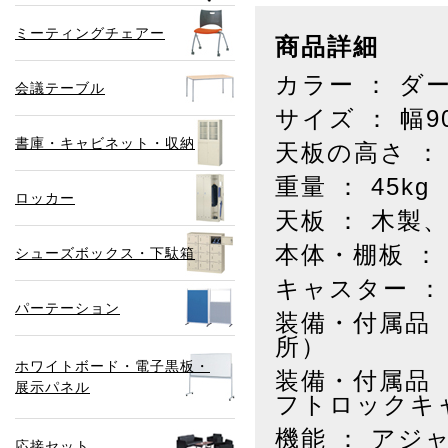
ミーティングチェアー
商品詳細
カラー ： ダ
会議テーブル
サイズ ： 幅9
書庫・キャビネット・収納
天板の高さ ： 
重量 ： 45kg
ロッカー
天板 ： 木製
本体・棚板 ：
シューズボックス・下駄箱
キャスター ：
パーテーション
装備・付属品 
所）
ホワイトボード・電子黒板・
装備・付属品 
展示パネル
フトロックキ
機能 ： アジ
応接セット