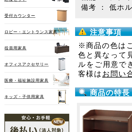
備考 ： 低ホ
受付カウンター
注意事項
ロビー・エントランス家具
※商品の色は
役員用家具
色と異なって
ルをご用意で
オフィスアクセサリー
客様は
お問い
医療・福祉施設用家具
商品の特長
キッズ・子供用家具