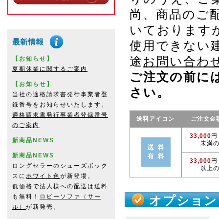
尚、商品のご
いております
使用できない
途
お問い合わ
【お知らせ】
夏期休業に関するご案内
ご注文の前に
【お知らせ】
さい。
当社の適格請求書発行事業者登
録番号をお知らせいたします。
適格請求書発行事業者登録番号
送料アイコン
ご注文金
のご案内
33,000
円
新商品NEWS
未満
新商品NEWS
33,000
円
ロングセラーのシューズボック
以上
スに
ホワイト色
が新登場。
低価格で法人様への配送は送料
も無料！
ロビーソファ（サー
オプション
ル）
が新発売。