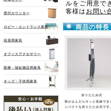
ルをご用意で
客様は
お問い
受付カウンター
商品の特長
ロビー・エントランス家具
役員用家具
オフィスアクセサリー
医療・福祉施設用家具
キッズ・子供用家具
折りたたみ式
雨が止んだらサッと収納でき
ンパクトな折りたたみ式です