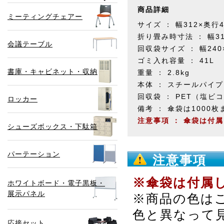
商品詳細
ミーティングチェアー
サイズ ： 幅312×奥行4
折り畳み時寸法 ： 幅31
会議テーブル
回収袋サイズ ： 幅240
ゴミ入れ容量 ： 41L
書庫・キャビネット・収納
重量 ： 2.8kg
本体 ： スチールパイ
回収袋 ： PET（塩
ロッカー
備考 ： 傘袋は1000
注意事項 ： 傘袋は付
シューズボックス・下駄箱
パーテーション
注意事項
※傘袋は付属
ホワイトボード・電子黒板・
展示パネル
※商品の色は
色と異なって
応接セット