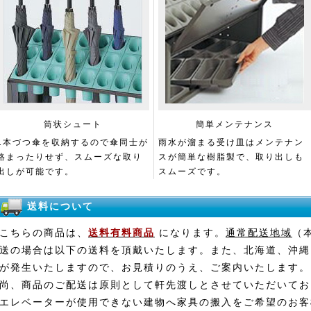
筒状シュート
簡単メンテナンス
1本づつ傘を収納するので傘同士が
雨水が溜まる受け皿はメンテナン
絡まったりせず、スムーズな取り
スが簡単な樹脂製で、取り出しも
出しが可能です。
スムーズです。
送料について
こちらの商品は、
送料有料商品
になります。
通常配送地域
（
送の場合は以下の送料を頂戴いたします。また、北海道、沖縄
が発生いたしますので、お見積りのうえ、ご案内いたします。
尚、商品のご配送は原則として軒先渡しとさせていただいてお
エレベーターが使用できない建物へ家具の搬入をご希望のお客