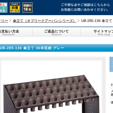
サリー
傘立て（オブリークアーバンシリーズ）
UB-285-136 傘立
UB-285-136 傘立て 36本収納 グレー