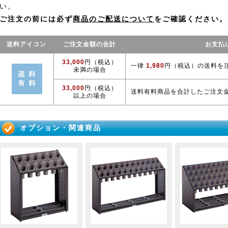
い。
ご注文の前には必ず
商品のご配送について
をご確認ください。
送料アイコン
ご注文金額の合計
お支払
33,000
円（税込）
一律
1,980
円（税込）の送料を
未満の場合
33,000
円（税込）
送料有料商品を合計したご注文
以上の場合
オプション・関連商品