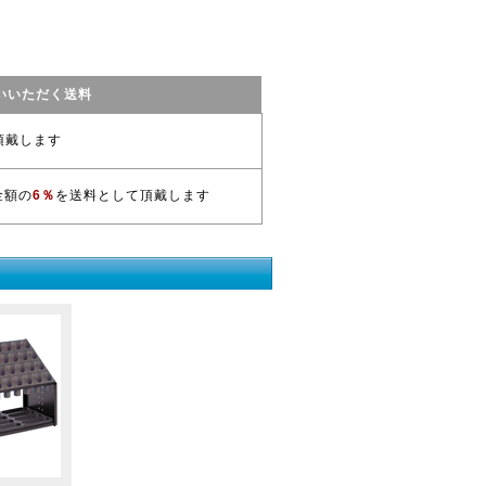
いいただく送料
頂戴します
金額の
6％
を送料として頂戴します