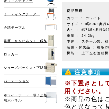
オフィスチェアー
商品詳細
ミーティングチェアー
カラー ： ホワイト
サイズ ： 幅800×奥行4
会議テーブル
内寸 ： 幅765×奥行39
重量 ： 24.2kg
書庫・キャビネット・収納
本体 ： スチール製、
装備・付属品 ： 棚板2
機能 ： 上下左右連結
ロッカー
シューズボックス・下駄箱
注意事項
パーテーション
※下置きとし
用ください。
ホワイトボード・電子黒板・
※商品の色は
展示パネル
色と異なって