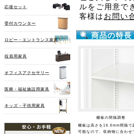
ルをご用意で
応接セット
客様は
お問い
受付カウンター
商品の特長
ロビー・エントランス家具
役員用家具
オフィスアクセサリー
医療・福祉施設用家具
キッズ・子供用家具
棚板の間隔調整
棚板は高さを16.6mm間隔で
可能なので、収納物に合わせ