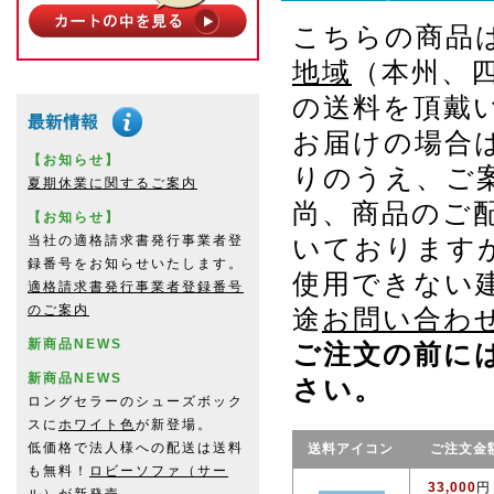
こちらの商品
地域
（本州、
の送料を頂戴
お届けの場合
【お知らせ】
りのうえ、ご
夏期休業に関するご案内
尚、商品のご
【お知らせ】
当社の適格請求書発行事業者登
いております
録番号をお知らせいたします。
使用できない
適格請求書発行事業者登録番号
のご案内
途
お問い合わ
新商品NEWS
ご注文の前に
新商品NEWS
さい。
ロングセラーのシューズボック
スに
ホワイト色
が新登場。
低価格で法人様への配送は送料
送料アイコン
ご注文金
も無料！
ロビーソファ（サー
33,000
円