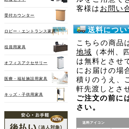
客様は
お問い
受付カウンター
送料につい
ロビー・エントランス家具
こちらの商品
役員用家具
地域
（本州、
は無料とさせ
オフィスアクセサリー
にお届けの場
積りのうえ、
医療・福祉施設用家具
軒先渡しとさ
キッズ・子供用家具
ご注文の前に
さい。
送料アイコン