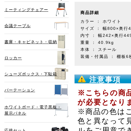
ミーティングチェアー
商品詳細
カラー ： ホワイト
会議テーブル
サイズ ： 幅800×奥行4
内寸 ： 幅242×奥行44
書庫・キャビネット・収納
重量 ： 40.9kg
本体 ： スチール
装備・付属品 ： 棚板
ロッカー
シューズボックス・下駄箱
注意事項
パーテーション
※こちらの商
が必要となり
ホワイトボード・電子黒板・
※商品の色は
展示パネル
色と異なって
ルをご用意で
応接セット