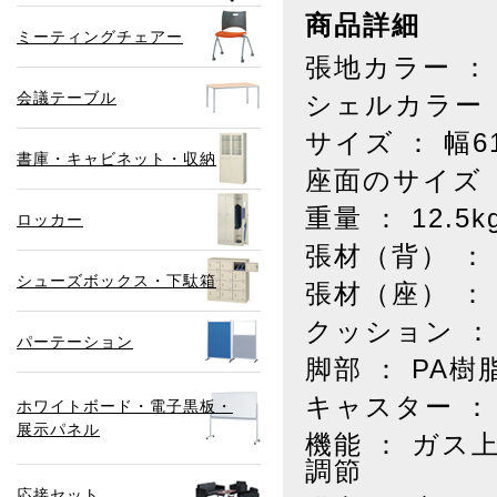
商品詳細
ミーティングチェアー
張地カラー ：
会議テーブル
シェルカラー 
サイズ ： 幅61
書庫・キャビネット・収納
座面のサイズ ：
重量 ： 12.5k
ロッカー
張材（背） 
シューズボックス・下駄箱
張材（座） ：
クッション ：
パーテーション
脚部 ： PA
キャスター ：
ホワイトボード・電子黒板・
展示パネル
機能 ： ガ
調節
応接セット