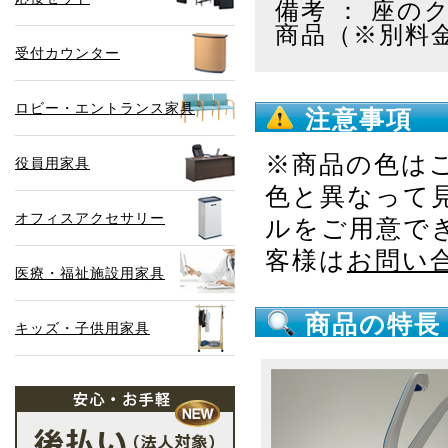
備考 ： 座
商品（※別料
受付カウンター
ロビー・エントランス家具
注意事項
※商品の色は
役員用家具
色と異なって
オフィスアクセサリー
ルをご用意で
客様は
お問い
医療・福祉施設用家具
商品の特長
キッズ・子供用家具