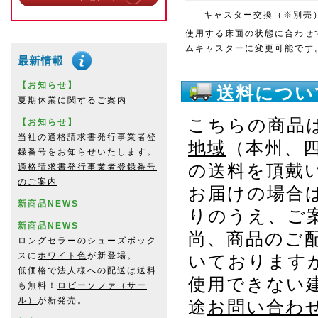
キャスター交換（※別売
使用する床面の状態に合わせ
ムキャスターに変更可能です
【お知らせ】
送料につい
夏期休業に関するご案内
こちらの商品
【お知らせ】
当社の適格請求書発行事業者登
地域
（本州、
録番号をお知らせいたします。
の送料を頂戴
適格請求書発行事業者登録番号
のご案内
お届けの場合
新商品NEWS
りのうえ、ご
新商品NEWS
尚、商品のご
ロングセラーのシューズボック
スに
ホワイト色
が新登場。
いております
低価格で法人様への配送は送料
使用できない
も無料！
ロビーソファ（サー
ル）
が新発売。
途
お問い合わ