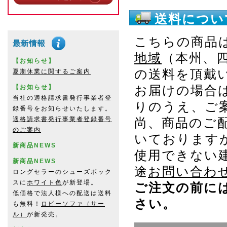
送料につい
こちらの商品
地域
（本州、
【お知らせ】
の送料を頂戴
夏期休業に関するご案内
【お知らせ】
お届けの場合
当社の適格請求書発行事業者登
りのうえ、ご
録番号をお知らせいたします。
適格請求書発行事業者登録番号
尚、商品のご
のご案内
いております
新商品NEWS
使用できない
新商品NEWS
途
お問い合わ
ロングセラーのシューズボック
スに
ホワイト色
が新登場。
ご注文の前に
低価格で法人様への配送は送料
さい。
も無料！
ロビーソファ（サー
ル）
が新発売。