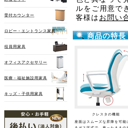
ルをご用意で
受付カウンター
客様は
お問い
ロビー・エントランス家具
商品の特長
役員用家具
オフィスアクセサリー
医療・福祉施設用家具
キッズ・子供用家具
クレスタの機能
座面はスムーズな昇降を可能
るガス圧式で、座ったままの