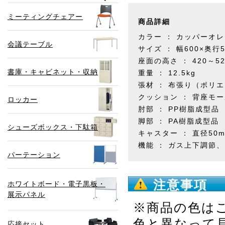
ミーティングチェアー
商品詳細
カラー ： カッパーオ
会議テーブル
サイズ ： 幅600×奥行5
座面の高さ ： 420～5
書庫・キャビネット・収納
重量 ： 12.5kg
張材 ： 布張り（ポリ
クッション ： 背座モ
ロッカー
肘部 ： PP樹脂成型品
脚部 ： PA樹脂成型品
シューズボックス・下駄箱
キャスター ： 直径50
機能 ： ガス上下調節
パーテーション
注意事項
ホワイトボード・電子黒板・
展示パネル
※商品の色は
色と異なって
応接セット