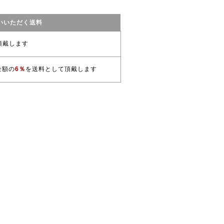
いいただく送料
頂戴します
金額の
6％
を送料として頂戴します