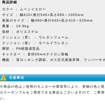
商品詳細
カラー ： ムーンイエロー
サイズ ： 幅610×奥行546×高さ895～1005mm
座面のサイズ ： 幅480×奥行440×高さ410～520mm
重量 ： 10.9kg
張材 ： ポリエステル
クッション（背） ： ウレタンフォーム
クッション（座） ： モールドウレタン
脚部 ： PA樹脂成型品
キャスター ： 直径60mmナイロン双輪
機能 ： 背ロッキング調節、ガス圧式座面昇降、ランバーサ
注意事項
※商品の色はご使用のモニターや環境等により、実物の色と異
カラーサンプルをご用意できる商品もございますので、ご希望
い。