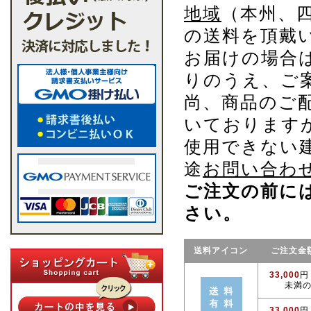
地域
（本州、
の送料を頂戴
お届けの場合
りのうえ、ご
尚、商品のご
いております
使用できない
途
お問い合わ
ご注文の前に
さい。
送料アイコン
ご注文金
33,000
円
未満
33,000
円