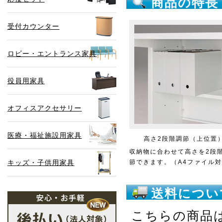
商品の特長
受付カウンター
ロビー・エントランス家具
役員用家具
オフィスアクセサリー
医療・福祉施設用家具
高さ2段階調節（上位置
収納物に合わせて高さを2段
キッズ・子供用家具
節できます。（A4ファイル
送料につい
こちらの商品