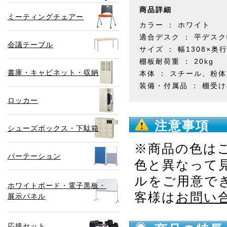
商品詳細
ミーティングチェアー
カラー ： ホワイト
適合デスク ： 平デスク
会議テーブル
サイズ ： 幅1308×奥行
棚板耐荷重 ： 20kg
書庫・キャビネット・収納
本体 ： スチール、粉
装備・付属品 ： 棚受け
ロッカー
注意事項
シューズボックス・下駄箱
※商品の色は
パーテーション
色と異なって
ルをご用意で
ホワイトボード・電子黒板・
客様は
お問い
展示パネル
応接セット