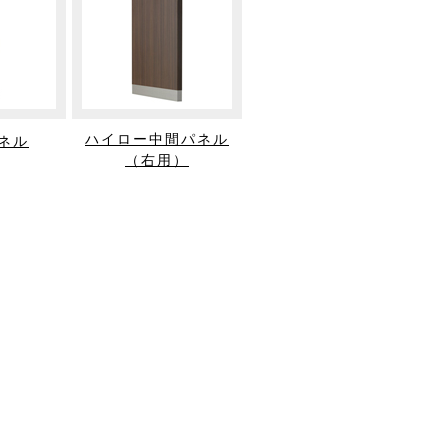
ハイロー中間パネル
ネル
（右用）