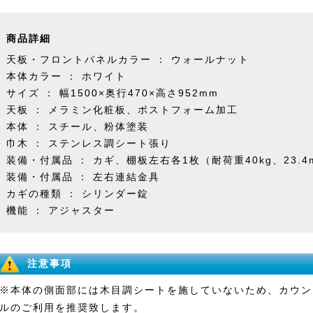
商品詳細
天板・フロントパネルカラー ： ウォールナット
本体カラー ： ホワイト
サイズ ： 幅1500×奥行470×高さ952mm
天板 ： メラミン化粧板、ポストフォーム加工
本体 ： スチール、粉体塗装
巾木 ： ステンレス調シート張り
装備・付属品 ： カギ、棚板左右各1枚（耐荷重40kg、23.
装備・付属品 ： 左右連結金具
カギの種類 ： シリンダー錠
機能 ： アジャスター
注意事項
※本体の側面部には木目調シートを施していないため、カウン
ルのご利用を推奨致します。