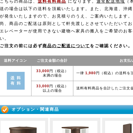
こちらの商品は、
送料有料商品
になります。
通常配送地域
（
送の場合は以下の送料を頂戴いたします。また、北海道、沖縄
が発生いたしますので、お見積りのうえ、ご案内いたします。
尚、商品のご配送は原則として軒先渡しとさせていただいてお
エレベーターが使用できない建物へ家具の搬入をご希望のお客
い。
ご注文の前には必ず
商品のご配送について
をご確認ください。
送料アイコン
ご注文金額の合計
お支払
33,000
円（税込）
一律
1,980
円（税込）の送料を
未満の場合
33,000
円（税込）
送料有料商品を合計したご注文
以上の場合
オプション・関連商品