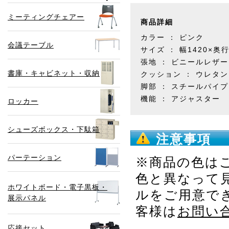
ミーティングチェアー
商品詳細
カラー ： ピンク
会議テーブル
サイズ ： 幅1420×奥行
張地 ： ビニールレザ
書庫・キャビネット・収納
クッション ： ウレタ
脚部 ： スチールパイ
機能 ： アジャスター
ロッカー
シューズボックス・下駄箱
注意事項
パーテーション
※商品の色は
色と異なって
ホワイトボード・電子黒板・
ルをご用意で
展示パネル
客様は
お問い
応接セット