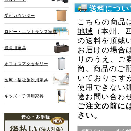
送料につい
受付カウンター
こちらの商品
地域
（本州、
ロビー・エントランス家具
の送料を頂戴
役員用家具
お届けの場合
りのうえ、ご
オフィスアクセサリー
尚、商品のご
いております
医療・福祉施設用家具
使用できない
途
お問い合わ
キッズ・子供用家具
ご注文の前に
さい。