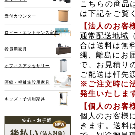
こちらの商品
は下記をご覧
受付カウンター
【法人のお客
ロビー・エントランス家具
通常配送地域
合は送料は無
役員用家具
縄、離島にお
で、お見積り
オフィスアクセサリー
ご配送は軒先
医療・福祉施設用家具
※ご注文時に
発生いたしま
キッズ・子供用家具
【個人のお客
個人のお客様
きます。送料