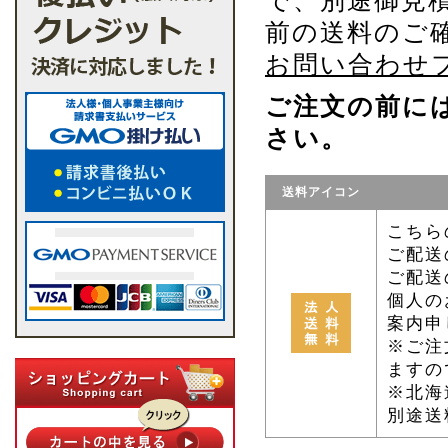
で、別途御見
前の送料のご
お問い合わせ
ご注文の前に
さい。
送料アイコン
こちら
ご配送
ご配送
個人の
案内申
※ご注
ますの
※北海
別途送