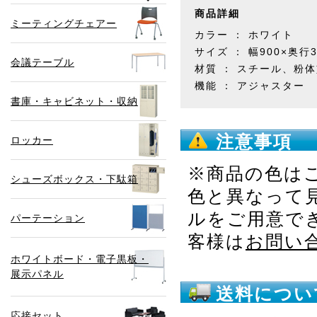
商品詳細
ミーティングチェアー
カラー ： ホワイト
サイズ ： 幅900×奥行3
会議テーブル
材質 ： スチール、粉
機能 ： アジャスター
書庫・キャビネット・収納
注意事項
ロッカー
※商品の色は
シューズボックス・下駄箱
色と異なって
ルをご用意で
パーテーション
客様は
お問い
ホワイトボード・電子黒板・
展示パネル
送料につい
応接セット