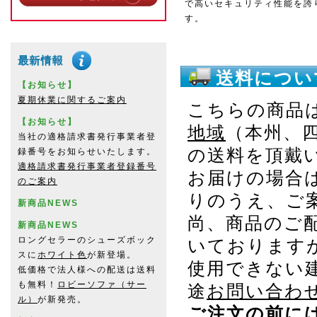
で高いセキュリティ性能を誇
す。
送料につい
【お知らせ】
夏期休業に関するご案内
こちらの商品
【お知らせ】
地域
（本州、
当社の適格請求書発行事業者登
の送料を頂戴
録番号をお知らせいたします。
適格請求書発行事業者登録番号
お届けの場合
のご案内
りのうえ、ご
新商品NEWS
尚、商品のご
新商品NEWS
ロングセラーのシューズボック
いております
スに
ホワイト色
が新登場。
使用できない
低価格で法人様への配送は送料
も無料！
ロビーソファ（サー
途
お問い合わ
ル）
が新発売。
ご注文の前に