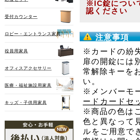
※IC錠につ
認ください
受付カウンター
ロビー・エントランス家具
注意事項
※カードの紛
役員用家具
扉の開錠には
オフィスアクセサリー
常解除キーを
い。
医療・福祉施設用家具
※メンバーモ
ードカードセ
キッズ・子供用家具
※商品の色は
色と異なって
ルをご用意で