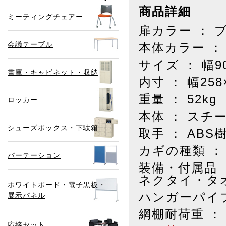
商品詳細
ミーティングチェアー
扉カラー ： 
会議テーブル
本体カラー ：
サイズ ： 幅9
書庫・キャビネット・収納
内寸 ： 幅258
重量 ： 52kg
ロッカー
本体 ： スチ
シューズボックス・下駄箱
取手 ： ABS
カギの種類 ： 
パーテーション
装備・付属品
ネクタイ・タ
ホワイトボード・電子黒板・
ハンガーパイプ
展示パネル
網棚耐荷重 ： 
応接セット