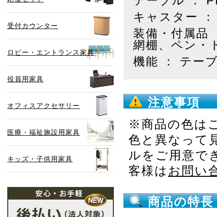
テーブル ： 
キャスター ：
受付カウンター
装備・付属品 
網棚、ペン・
ロビー・エントランス家具
機能 ： テー
役員用家具
注意事項
オフィスアクセサリー
※商品の色は
医療・福祉施設用家具
色と異なって
ルをご用意で
キッズ・子供用家具
客様は
お問い
商品の特長