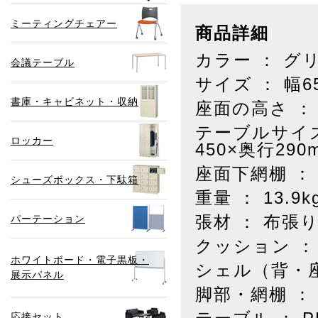
ミーティングチェアー
商品詳細
カラー ： グ
会議テーブル
サイズ ： 幅6
書庫・キャビネット・収納
座面の高さ ： 
テーブルサイズ 
ロッカー
450×奥行290
座面下網棚 ： 
シューズボックス・下駄箱
重量 ： 13.9k
張材 ： 布張
パーテーション
クッション ：
ホワイトボード・電子黒板・
シェル（背・座
展示パネル
脚部・網棚 ：
応接セット