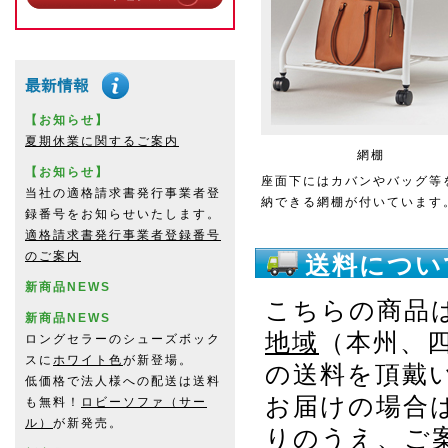
【お知らせ】
夏期休業に関するご案内
網棚
【お知らせ】
座面下にはカバンやバッグ等
当社の適格請求書発行事業者登
納できる網棚が付いています
録番号をお知らせいたします。
適格請求書発行事業者登録番号
のご案内
送料につい
新商品NEWS
こちらの商品
新商品NEWS
地域
（本州、
ロングセラーのシューズボック
スに
ホワイト色
が新登場。
の送料を頂戴
低価格で法人様への配送は送料
お届けの場合
も無料！
ロビーソファ（サー
ル）
が新発売。
りのうえ、ご