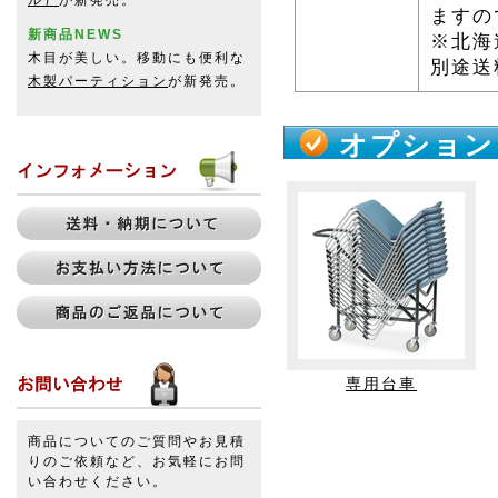
ル）
が新発売。
ますの
新商品NEWS
※北海
木目が美しい。移動にも便利な
別途送
木製パーティション
が新発売。
オプション
専用台車
商品についてのご質問やお見積
りのご依頼など、お気軽にお問
い合わせください。