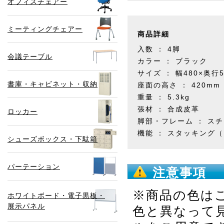
オフィスチェアー
ミーティングチェアー
商品詳細
入数 ： 4脚
会議テーブル
カラー ： ブラック
サイズ ： 幅480×奥行5
書庫・キャビネット・収納
座面の高さ ： 420mm
重量 ： 5.3kg
張材 ： 合成皮革
ロッカー
脚部・フレーム ： ス
機能 ： スタッキング
シューズボックス・下駄箱
パーテーション
注意事項
※商品の色は
ホワイトボード・電子黒板・
展示パネル
色と異なって