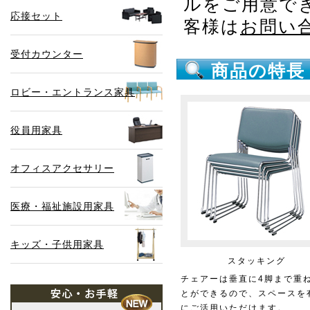
ルをご用意で
応接セット
客様は
お問い
受付カウンター
商品の特長
ロビー・エントランス家具
役員用家具
オフィスアクセサリー
医療・福祉施設用家具
キッズ・子供用家具
スタッキング
チェアーは垂直に4脚まで重
とができるので、スペースを
にご活用いただけます。