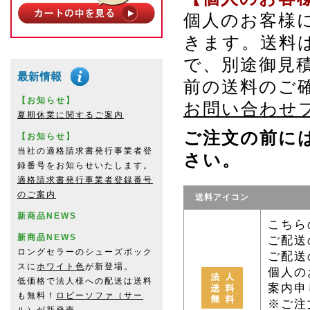
個人のお客様
きます。送料
で、別途御見
前の送料のご
【お知らせ】
お問い合わせ
夏期休業に関するご案内
ご注文の前に
【お知らせ】
当社の適格請求書発行事業者登
さい。
録番号をお知らせいたします。
適格請求書発行事業者登録番号
のご案内
送料アイコン
新商品NEWS
こちら
新商品NEWS
ご配送
ロングセラーのシューズボック
ご配送
スに
ホワイト色
が新登場。
個人の
低価格で法人様への配送は送料
案内申
も無料！
ロビーソファ（サー
※ご注