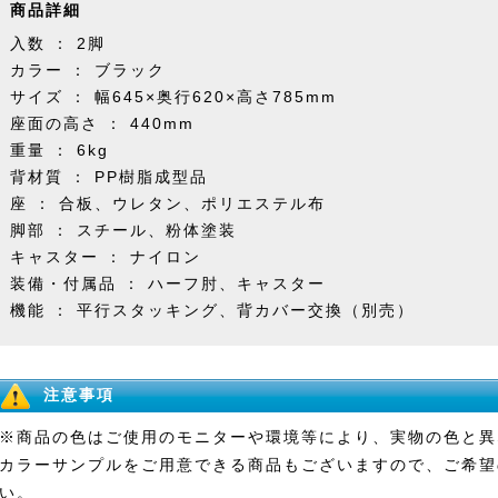
商品詳細
入数 ： 2脚
カラー ： ブラック
サイズ ： 幅645×奥行620×高さ785mm
座面の高さ ： 440mm
重量 ： 6kg
背材質 ： PP樹脂成型品
座 ： 合板、ウレタン、ポリエステル布
脚部 ： スチール、粉体塗装
キャスター ： ナイロン
装備・付属品 ： ハーフ肘、キャスター
機能 ： 平行スタッキング、背カバー交換（別売）
注意事項
※商品の色はご使用のモニターや環境等により、実物の色と異
カラーサンプルをご用意できる商品もございますので、ご希望
い。