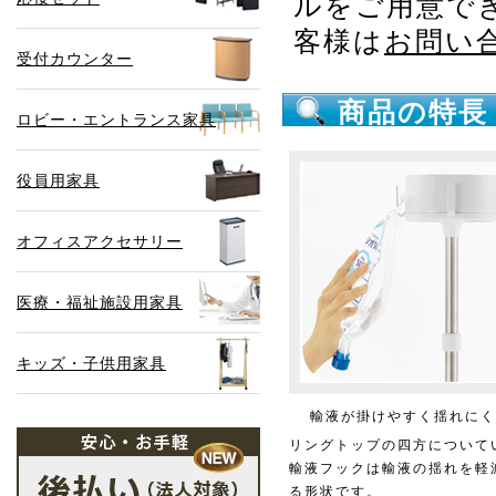
ルをご用意で
客様は
お問い
受付カウンター
商品の特長
ロビー・エントランス家具
役員用家具
オフィスアクセサリー
医療・福祉施設用家具
キッズ・子供用家具
輸液が掛けやすく揺れにく
リングトップの四方について
輸液フックは輸液の揺れを軽
る形状です。