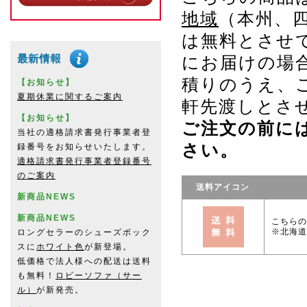
地域
（本州、
は無料とさせ
にお届けの場
積りのうえ、
【お知らせ】
夏期休業に関するご案内
軒先渡しとさ
【お知らせ】
ご注文の前に
当社の適格請求書発行事業者登
さい。
録番号をお知らせいたします。
適格請求書発行事業者登録番号
のご案内
送料アイコン
新商品NEWS
新商品NEWS
こちらの
※北海道
ロングセラーのシューズボック
スに
ホワイト色
が新登場。
低価格で法人様への配送は送料
も無料！
ロビーソファ（サー
ル）
が新発売。