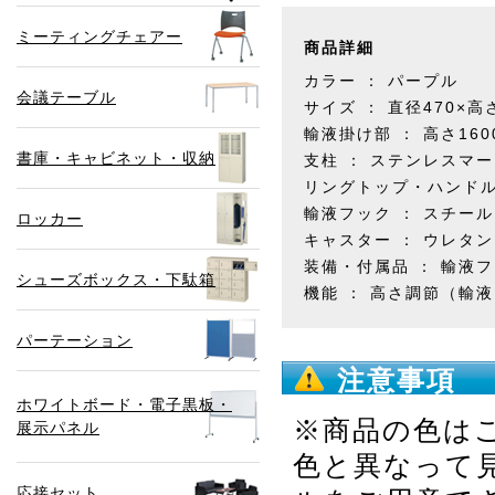
ミーティングチェアー
商品詳細
カラー ： パープル
会議テーブル
サイズ ： 直径470×高さ
輸液掛け部 ： 高さ160
書庫・キャビネット・収納
支柱 ： ステンレスマ
リングトップ・ハンドル
輸液フック ： スチー
ロッカー
キャスター ： ウレタン
装備・付属品 ： 輸液
シューズボックス・下駄箱
機能 ： 高さ調節（輸
パーテーション
注意事項
ホワイトボード・電子黒板・
※商品の色は
展示パネル
色と異なって
応接セット