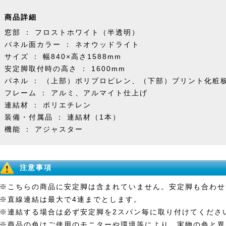
商品詳細
窓部 ： フロストホワイト（半透明）
パネル面カラー ： ネオウッドライト
サイズ ： 幅840×高さ1588mm
安定脚取付時の高さ ： 1600mm
パネル ： （上部）ポリプロピレン、（下部）プリント化粧
フレーム ： アルミ、アルマイト仕上げ
連結材 ： ポリエチレン
装備・付属品 ： 連結材（1本）
機能 ： アジャスター
注意事項
※こちらの商品に安定脚は含まれていません。安定脚も合わせ
※直線連結は最大で4連までとします。
※連結する場合は必ず安定脚を2スパン毎に取り付けてくださ
※商品の色はご使用のモニターや環境等により、実物の色と異