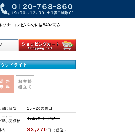
 カルソナ コンビパネル 幅840×高さ
ネオウッドライト
お届け目安
10～20営業日
メーカー
48,180円（税込）
希望小売価格
33,770
価格
円（税込）