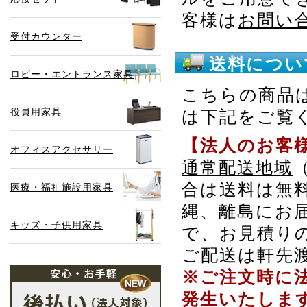
客様は
お問い
受付カウンター
送料につい
ロビー・エントランス家具
こちらの商品
役員用家具
は下記をご覧
【法人のお客
オフィスアクセサリー
通常配送地域
合は送料は無
医療・福祉施設用家具
縄、離島にお
キッズ・子供用家具
で、お見積り
ご配送は軒先
※ご注文時に
発生いたしま