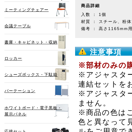
商品詳細
ミーティングチェアー
入数 ： 1個
材質 ： スチール、粉
会議テーブル
備考 ： 高さ1165mm
書庫・キャビネット・収納
注意事項
ロッカー
※部材のみの
※アジャスタ
シューズボックス・下駄箱
連結セットを
パーテーション
※アジャスタ
ません。
ホワイトボード・電子黒板・
※商品の色は
展示パネル
色と異なって
ルをご用意で
応接セット