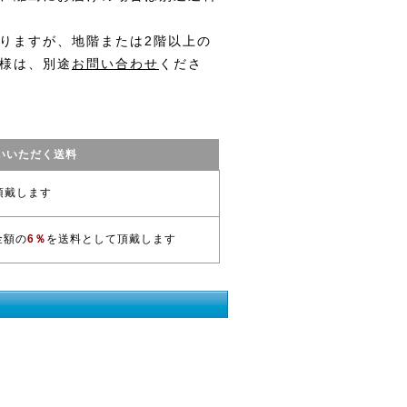
りますが、地階または2階以上の
様は、別途
お問い合わせ
くださ
いいただく送料
頂戴します
金額の
6％
を送料として頂戴します