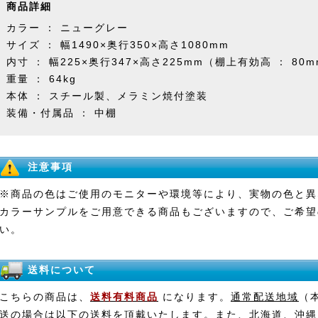
商品詳細
カラー ： ニューグレー
サイズ ： 幅1490×奥行350×高さ1080mm
内寸 ： 幅225×奥行347×高さ225mm（棚上有効高 ： 80
重量 ： 64kg
本体 ： スチール製、メラミン焼付塗装
装備・付属品 ： 中棚
注意事項
※商品の色はご使用のモニターや環境等により、実物の色と異
カラーサンプルをご用意できる商品もございますので、ご希望
い。
送料について
こちらの商品は、
送料有料商品
になります。
通常配送地域
（
送の場合は以下の送料を頂戴いたします。また、北海道、沖縄