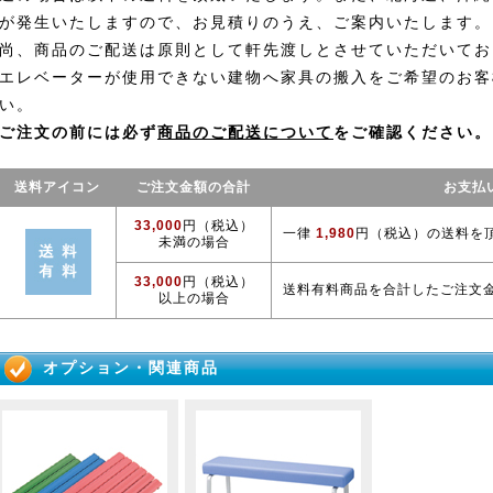
が発生いたしますので、お見積りのうえ、ご案内いたします。
尚、商品のご配送は原則として軒先渡しとさせていただいてお
エレベーターが使用できない建物へ家具の搬入をご希望のお客
い。
ご注文の前には必ず
商品のご配送について
をご確認ください。
送料アイコン
ご注文金額の合計
お支払
33,000
円（税込）
一律
1,980
円（税込）の送料を
未満の場合
33,000
円（税込）
送料有料商品を合計したご注文
以上の場合
オプション・関連商品