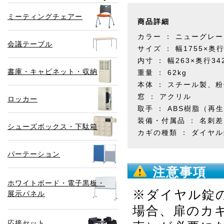
ミーティングチェアー
商品詳細
カラー ： ニューグレー
会議テーブル
サイズ ： 幅1755×奥行
内寸 ： 幅263×奥行34
書庫・キャビネット・収納
重量 ： 62kg
本体 ： スチール製、
窓 ： アクリル
ロッカー
取手 ： ABS樹脂（再生
装備・付属品 ： 名刺
シューズボックス・下駄箱
カギの種類 ： ダイヤ
パーテーション
注意事項
ホワイトボード・電子黒板・
※ダイヤル錠
展示パネル
場合、扉のカ
応接セット