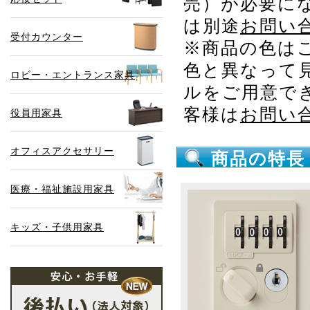
売）が必要に
は別途
お問い
受付カウンター
※商品の色は
色と異なって
ロビー・エントランス家具
ルをご用意で
客様は
お問い
役員用家具
オフィスアクセサリー
商品の特長
医療・福祉施設用家具
キッズ・子供用家具