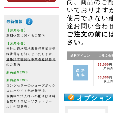
尚、商品のご
いております
使用できない
途
お問い合わ
【お知らせ】
ご注文の前に
夏期休業に関するご案内
さい。
【お知らせ】
当社の適格請求書発行事業者登
録番号をお知らせいたします。
送料アイコン
ご注文金
適格請求書発行事業者登録番号
のご案内
33,000
円
未満
新商品NEWS
33,000
円
新商品NEWS
以上
ロングセラーのシューズボック
スに
ホワイト色
が新登場。
低価格で法人様への配送は送料
オプション
も無料！
ロビーソファ（サー
ル）
が新発売。