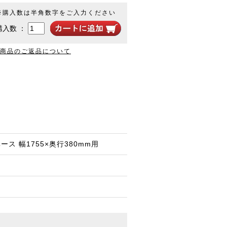
※購入数は半角数字をご入力ください
購入数 ：
商品のご返品について
ス 幅1755×奥行380mm用