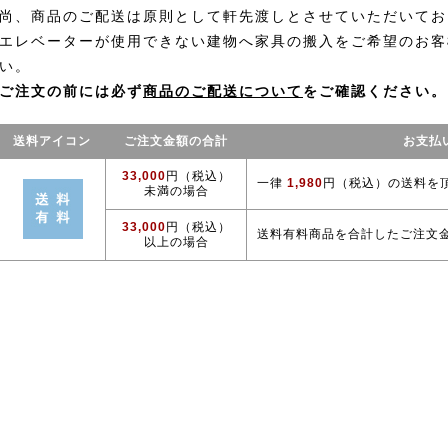
尚、商品のご配送は原則として軒先渡しとさせていただいてお
エレベーターが使用できない建物へ家具の搬入をご希望のお客
い。
ご注文の前には必ず
商品のご配送について
をご確認ください。
送料アイコン
ご注文金額の合計
お支払
33,000
円（税込）
一律
1,980
円（税込）の送料を
未満の場合
33,000
円（税込）
送料有料商品を合計したご注文
以上の場合