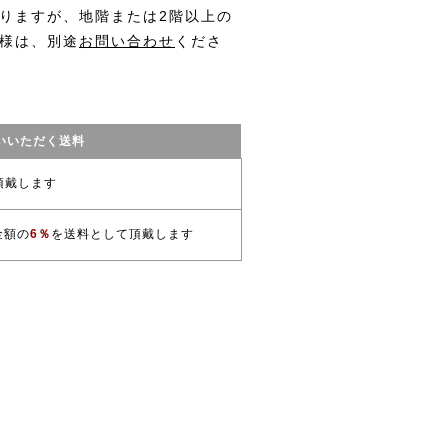
りますが、地階または2階以上の
様は、別途
お問い合わせ
くださ
いいただく送料
頂戴します
金額の
6％
を送料として頂戴します