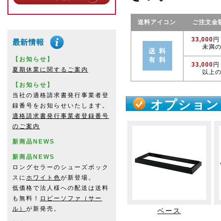
送料アイコン
ご注文金
33,000
円
未満
【お知らせ】
33,000
円
夏期休業に関するご案内
以上
【お知らせ】
当社の適格請求書発行事業者登
オプション
録番号をお知らせいたします。
適格請求書発行事業者登録番号
のご案内
新商品NEWS
新商品NEWS
ロングセラーのシューズボック
スに
ホワイト色
が新登場。
低価格で法人様への配送は送料
も無料！
ロビーソファ（サー
ル）
が新発売。
ベース