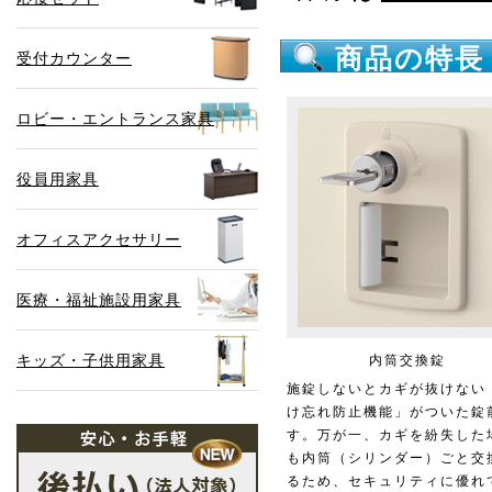
商品の特長
受付カウンター
ロビー・エントランス家具
役員用家具
オフィスアクセサリー
医療・福祉施設用家具
キッズ・子供用家具
内筒交換錠
施錠しないとカギが抜けない
け忘れ防止機能」がついた錠
す。万が一、カギを紛失した
も内筒（シリンダー）ごと交
るため、セキュリティに優れ