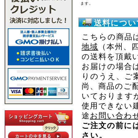
ます。
送料につい
こちらの商品
地域
（本州、
の送料を頂戴
お届けの場合
りのうえ、ご
尚、商品のご
いております
使用できない
途
お問い合わ
ご注文の前に
さい。