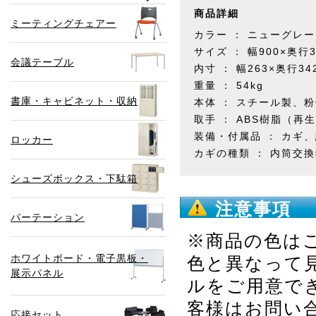
商品詳細
ミーティングチェアー
カラー ： ニューグレー
サイズ ： 幅900×奥行3
会議テーブル
内寸 ： 幅263×奥行34
重量 ： 54kg
書庫・キャビネット・収納
本体 ： スチール製、
取手 ： ABS樹脂（再生
装備・付属品 ： カギ
ロッカー
カギの種類 ： 内筒交
シューズボックス・下駄箱
注意事項
パーテーション
※商品の色は
ホワイトボード・電子黒板・
色と異なって
展示パネル
ルをご用意で
客様は
お問い
応接セット