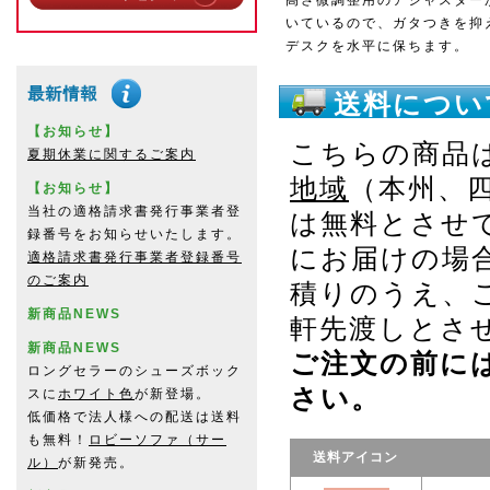
高さ微調整用のアジャスター
いているので、ガタつきを抑
デスクを水平に保ちます。
送料につい
【お知らせ】
こちらの商品
夏期休業に関するご案内
地域
（本州、
【お知らせ】
当社の適格請求書発行事業者登
は無料とさせ
録番号をお知らせいたします。
にお届けの場
適格請求書発行事業者登録番号
のご案内
積りのうえ、
新商品NEWS
軒先渡しとさ
新商品NEWS
ご注文の前に
ロングセラーのシューズボック
さい。
スに
ホワイト色
が新登場。
低価格で法人様への配送は送料
も無料！
ロビーソファ（サー
送料アイコン
ル）
が新発売。