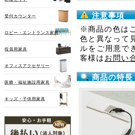
注意事項
受付カウンター
※商品の色は
ロビー・エントランス家具
色と異なって
ルをご用意で
役員用家具
客様は
お問い
オフィスアクセサリー
商品の特長
医療・福祉施設用家具
キッズ・子供用家具