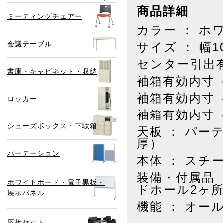
商品詳細
ミーティングチェアー
カラー ： ホ
会議テーブル
サイズ ： 幅1
センター引出有効
書庫・キャビネット・収納
袖箱有効内寸（上
袖箱有効内寸（中
ロッカー
袖箱有効内寸（下
シューズボックス・下駄箱
天板 ： パー
厚）
パーテーション
本体 ： スチ
装備・付属品 
ホワイトボード・電子黒板・
ドホール2ヶ
展示パネル
機能 ： オ
応接セット